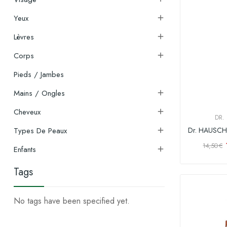
Yeux

Lèvres

Corps

Pieds / Jambes
Mains / Ongles

Cheveux

DR.
Types De Peaux

14,50 €
Enfants

Tags
No tags have been specified yet.