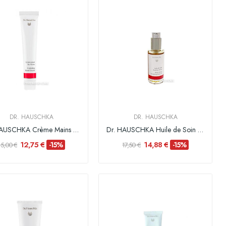
DR. HAUSCHKA
DR. HAUSCHKA
Dr. HAUSCHKA Crème Mains - 50 ml
Dr. HAUSCHKA Huile de Soin Bouleau Arnica - 75 ml
12,75 €
14,88 €
-15%
-15%
15,00 €
17,50 €