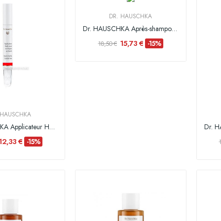
DR. HAUSCHKA
Dr. HAUSCHKA Après-shampoing Jojoba et Guimauve...
15,73 €
-15%
18,50 €
 HAUSCHKA
Dr. HAUSCHKA Applicateur Huile Ongles au Neem -...
12,33 €
-15%