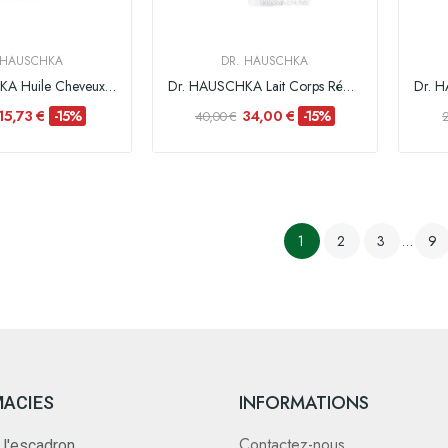
 HAUSCHKA
DR. HAUSCHKA
Dr. HAUSCHKA Huile Cheveux au Neem - 100 ml
Dr. HAUSCHKA Lait Corps Régénérant - 150 ml
15,73 €
34,00 €
-15%
-15%
40,00 €
1
2
3
…
9
INFORMATIONS
MACIES
Contactez-nous
 l'escadron