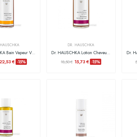
 HAUSCHKA
DR. HAUSCHKA
Dr. HAUSCHKA Bain Vapeur Visage - 100ml
Dr. HAUSCHKA Lotion Cheveux au Neem - 100 ml
22,53 €
15,73 €
-15%
-15%
18,50 €
5