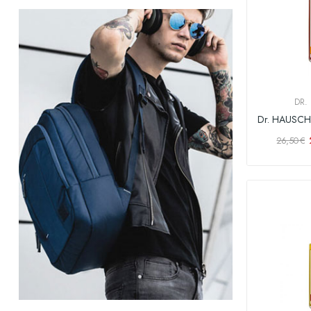
DR.
26,50 €