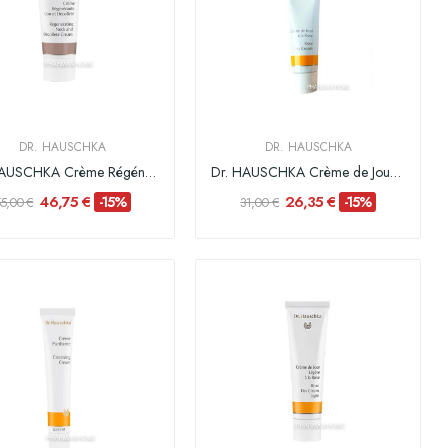
DR. HAUSCHKA
DR. HAUSCHKA
Dr. HAUSCHKA Crème Régénérante Cou Décolleté -...
Dr. HAUSCHKA Crème de Jour à la Rose
46,75 €
26,35 €
-15%
-15%
5,00 €
31,00 €