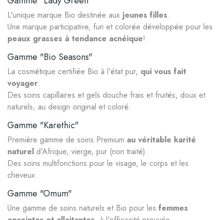
Gamme "Lady Green"
L'unique marque Bio destinée aux
jeunes filles
.
Une marque participative, fun et colorée développée pour les
peaux grasses à tendance acnéique
!
Gamme "Bio Seasons"
La cosmétique certifiée Bio à l'état pur,
qui vous fait
voyager
.
Des soins capillaires et gels douche frais et fruités, doux et
naturels, au design original et coloré.
Gamme "Karethic"
Première gamme de soins Premium
au véritable karité
naturel
d'Afrique, vierge, pur (non traité).
Des soins multifonctions pour le visage, le corps et les
cheveux.
Gamme "Omum"
Une gamme de soins naturels et Bio pour les
femmes
enceintes et allaitantes
, à l'efficacité prouvée.