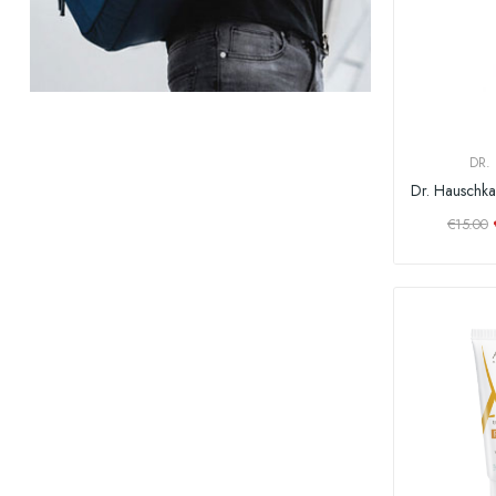
DR.
€15.00