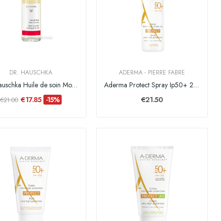
DR. HAUSCHKA
ADERMA - PIERRE FABRE
Dr. Hauschka Huile de soin Moor Lavande - 75 ml
Aderma Protect Spray Ip50+ 200ml
€17.85
€21.50
-15%
€21.00