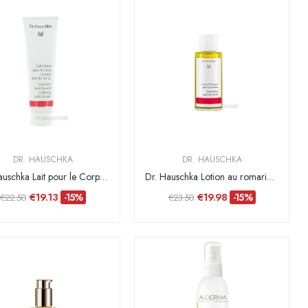
DR. HAUSCHKA
DR. HAUSCHKA
Dr. Hauschka Lait pour le Corps Lavande Bois de...
Dr. Hauschka Lotion au romarin pour les jambes...
€19.13
€19.98
-15%
-15%
€22.50
€23.50