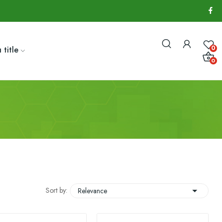
0
 title
0

Sort by:
Relevance