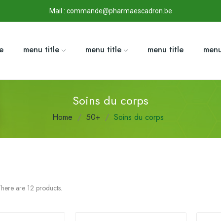
Mail : commande@pharmaescadron.be
le
menu title
menu title
menu title
menu
Soins du corps
Home
50+
Soins du corps
here are 12 products.