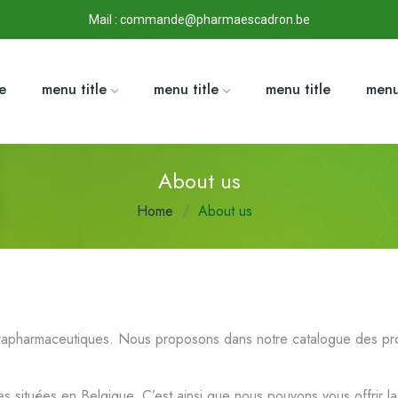
Mail : commande@pharmaescadron.be
le
menu title
menu title
menu title
menu
About us
Home
About us
rapharmaceutiques. Nous proposons dans notre catalogue des prod
 situées en Belgique. C’est ainsi que nous pouvons vous offrir la p