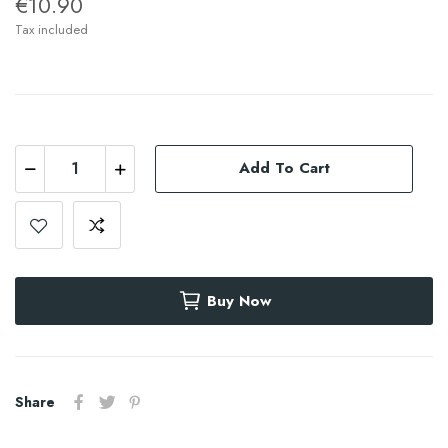
€10.90
Tax included
Add To Cart
Buy Now
Share