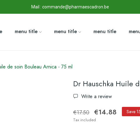
Mail : commande@pharmaescadron.be
le
menu title
menu title
menu title
menu
le de soin Bouleau Arnica - 75 ml
Dr Hauschka Huile d
Write a review
€14.88
€17.50
Save 1
Tax included