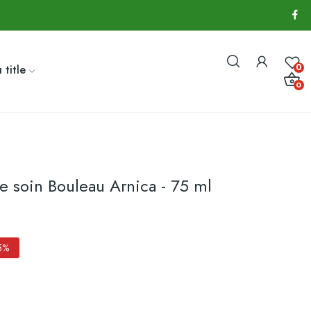
0
 title
0
e soin Bouleau Arnica - 75 ml
5%