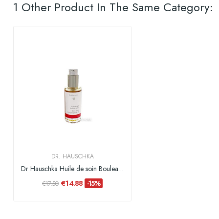
1 Other Product In The Same Category:
DR. HAUSCHKA
Dr Hauschka Huile de soin Bouleau Arnica - 75 ml
€14.88
-15%
€17.50